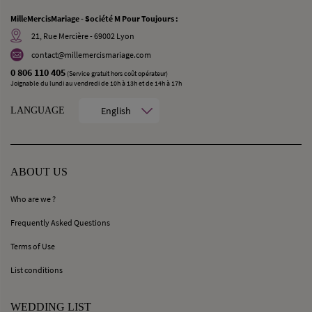
MilleMercisMariage - Société M Pour Toujours :
21, Rue Mercière - 69002 Lyon
contact@millemercismariage.com
0 806 110 405
(Service gratuit hors coût opérateur)
Joignable du lundi au vendredi de 10h à 13h et de 14h à 17h
English
LANGUAGE
ABOUT US
Who are we ?
Frequently Asked Questions
Terms of Use
List conditions
WEDDING LIST