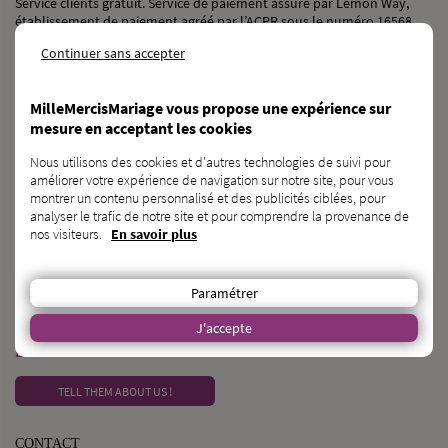
Service clients gratuit. Service de paiement assuré par Lemon Way,
établissement de paiement agréé par l’ACPR sous le numéro 16568.
Continuer sans accepter
OUR SOCIAL NETWORKS
MilleMercisMariage vous propose une expérience sur
mesure en acceptant les cookies
Nous utilisons des cookies et d'autres technologies de suivi pour
NEED A GENERAL-PURPOSE CROWDFUNDING CAMPAIGN ?
améliorer votre expérience de navigation sur notre site, pour vous
montrer un contenu personnalisé et des publicités ciblées, pour
DISCOVER KAGNOTTE.COM
analyser le trafic de notre site et pour comprendre la provenance de
nos visiteurs.
En savoir plus
WEDDING PROFESSIONAL ?
Paramétrer
REGISTER IN THE DIRECTORY
J'accepte
DO YOU KNOW ANY FUTURE BRIDES AND GROOMS ?
TELL THEM ABOUT US !
CONTACT