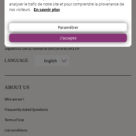
analyser le trafic de notre site et pour comprendre la provenance de
nos visiteurs.
En savoir plus
CONTACT
MilleMercisMariage - Société M Pour Toujours :
Paramétrer
21, Rue Mercière - 69002 Lyon
contact@millemercismariage.com
J'accepte
0 806 110 405
(Service gratuit hors coût opérateur)
Joignable du lundi au vendredi de 10h à 13h et de 14h à 17h
English
LANGUAGE
ABOUT US
Who are we ?
Frequently Asked Questions
Terms of Use
List conditions