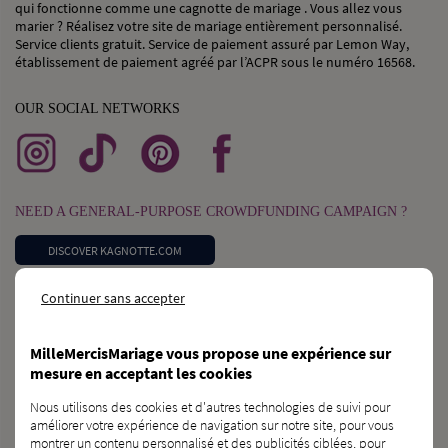
qui fonctionne comme une cagnotte de mariage . Vous allez vous
marier ? Réalisez votre site de mariage entièrement personnalisé.
Service clients gratuit. Service de paiement assuré par Lemon Way,
établissement de paiement agréé par l’ACPR sous le numéro 16568.
OUR SOCIAL NETWORKS
NEED A GENERAL-PURPOSE CROWDFUNDING CAMPAIGN ?
DISCOVER KAGNOTTE.COM
Continuer sans accepter
WEDDING PROFESSIONAL ?
REGISTER IN THE DIRECTORY
MilleMercisMariage vous propose une expérience sur
mesure en acceptant les cookies
DO YOU KNOW ANY FUTURE BRIDES AND GROOMS ?
Nous utilisons des cookies et d'autres technologies de suivi pour
améliorer votre expérience de navigation sur notre site, pour vous
TELL THEM ABOUT US !
montrer un contenu personnalisé et des publicités ciblées, pour