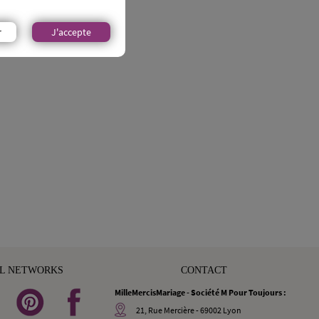
r
J'accepte
AL NETWORKS
CONTACT
MilleMercisMariage - Société M Pour Toujours :
21, Rue Mercière - 69002 Lyon