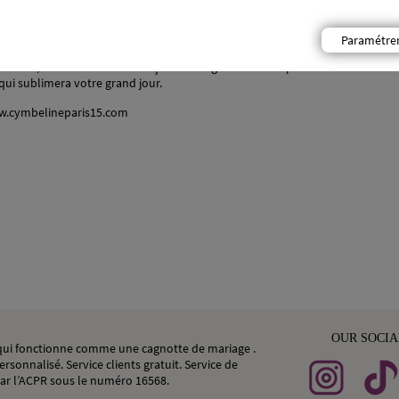
Paramétre
5ᵉ arrondissement, dédié aux futures mariées.
beline, mêlant tradition française et élégance contemporaine.
ui sublimera votre grand jour.
.cymbelineparis15.com
OUR SOCI
, qui fonctionne comme une cagnotte de mariage .
rsonnalisé. Service clients gratuit. Service de
ar l’ACPR sous le numéro 16568.