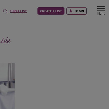
FIND A LIST
CREATE A LIST
LOGIN
iée