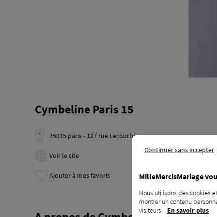
Cymbeline Paris 15
75015 paris - 127 rue Lecourbe
Continuer sans accepter
Voir le site
Ajouter à mes favoris
MilleMercisMariage vou
Nous utilisons des cookies et
montrer un contenu personnal
visiteurs.
En savoir plus
A propos de Cymbeline Paris 15