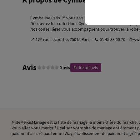
Cymbeline Paris 15 vous accueille dans son showroom du 1
Découvrez les collections Cymbeline et Pour un Oui by Cym
Nos conseillères vous accompagnent pour trouver la robe q
📍 127 rue Lecourbe, 75015 Paris – 📞 01 45 33 00 70 – 🌐
www
Avis
0 avis
Écrire un avis
MilleMercisMariage est la liste de mariage la moins chère du marché
Vous allez vous marier ? Réalisez votre site de mariage entièrement pe
paiement assuré par Lemon Way, établissement de paiement agréé p