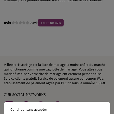
N'hésitez pas à prendre rendez-vous pour découvrir ses créations.
Avis
0 avis
Écrire un avis
MilleMercisMariage est la liste de mariage la moins chère du marché,
qui fonctionne comme une cagnotte de mariage . Vous allez vous
marier ? Réalisez votre site de mariage entièrement personnalisé.
Service clients gratuit. Service de paiement assuré par Lemon Way,
établissement de paiement agréé par l’ACPR sous le numéro 16568.
OUR SOCIAL NETWORKS
Continuer sans accepter