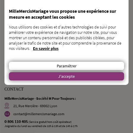
NEED A GENERAL-PURPOSE CROWDFUNDING CAMPAIGN ?
MilleMercisMariage vous propose une expérience sur
mesure en acceptant les cookies
DISCOVER KAGNOTTE.COM
Nous utilisons des cookies et d'autres technologies de suivi pour
améliorer votre expérience de navigation sur notre site, pour vous
WEDDING PROFESSIONAL ?
montrer un contenu personnalisé et des publicités ciblées, pour
analyser le trafic de notre site et pour comprendre la provenance de
REGISTER IN THE DIRECTORY
nos visiteurs.
En savoir plus
DO YOU KNOW ANY FUTURE BRIDES AND GROOMS ?
Paramétrer
TELL THEM ABOUT US !
J'accepte
CONTACT
MilleMercisMariage - Société M Pour Toujours :
21, Rue Mercière - 69002 Lyon
contact@millemercismariage.com
0 806 110 405
(Service gratuit hors coût opérateur)
Joignable du lundi au vendredi de 10h à 13h et de 14h à 17h