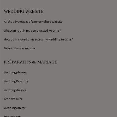
WEDDING WEBSITE
All the advantages of a personalized website
What can I put in my personalized website ?
How do my loved ones access my wedding website ?
Demonstration website
PRÉPARATIFS
du
MARIAGE
Wedding planner
Wedding Directory
Wedding dresses
Groom's suits
Wedding caterer
Honeymoon