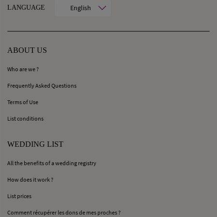
English
LANGUAGE
ABOUT US
Who are we ?
Frequently Asked Questions
Terms of Use
List conditions
WEDDING LIST
All the benefits of a wedding registry
How does it work ?
List prices
Comment récupérer les dons de mes proches ?