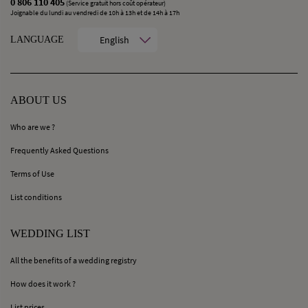
0 806 110 405
(Service gratuit hors coût opérateur)
Joignable du lundi au vendredi de 10h à 13h et de 14h à 17h
English
LANGUAGE
ABOUT US
Who are we ?
Frequently Asked Questions
Terms of Use
List conditions
WEDDING LIST
All the benefits of a wedding registry
How does it work ?
List prices