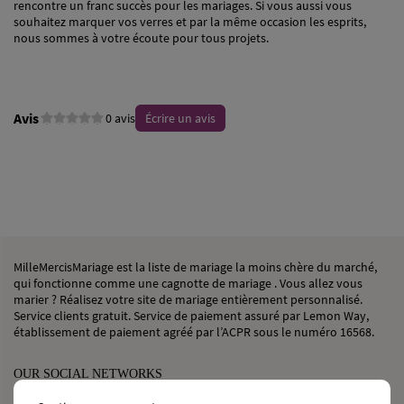
rencontre un franc succès pour les mariages. Si vous aussi vous
souhaitez marquer vos verres et par la même occasion les esprits,
nous sommes à votre écoute pour tous projets.
Avis
0 avis
Écrire un avis
MilleMercisMariage est la liste de mariage la moins chère du marché,
qui fonctionne comme une cagnotte de mariage . Vous allez vous
marier ? Réalisez votre site de mariage entièrement personnalisé.
Service clients gratuit. Service de paiement assuré par Lemon Way,
établissement de paiement agréé par l’ACPR sous le numéro 16568.
OUR SOCIAL NETWORKS