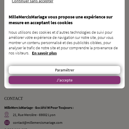
Continuer sans accepter
MilleMercisMariage vous propose une expérience sur
NEED A GENERAL-PURPOSE CROWDFUNDING CAMPAIGN ?
mesure en acceptant les cookies
DISCOVER KAGNOTTE.COM
Nous utilisons des cookies et d'autres technologies de suivi pour
améliorer votre expérience de navigation sur notre site, pour vous
montrer un contenu personnalisé et des publicités ciblées, pour
WEDDING PROFESSIONAL ?
analyser le trafic de notre site et pour comprendre la provenance de
nos visiteurs.
En savoir plus
REGISTER IN THE DIRECTORY
Paramétrer
DO YOU KNOW ANY FUTURE BRIDES AND GROOMS ?
J'accepte
TELL THEM ABOUT US !
CONTACT
MilleMercisMariage - Société M Pour Toujours :
21, Rue Mercière - 69002 Lyon
contact@millemercismariage.com