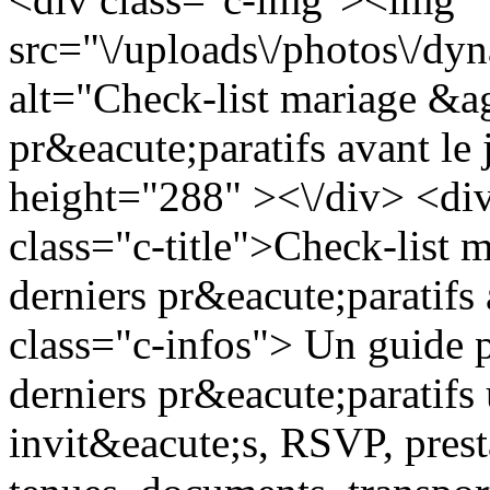
src="\/uploads\/photos\/d
alt="Check-list mariage &ag
pr&eacute;paratifs avant le
height="288" ><\/div> <div
class="c-title">Check-list 
derniers pr&eacute;paratifs 
class="c-infos"> Un guide p
derniers pr&eacute;paratifs
invit&eacute;s, RSVP, prestat