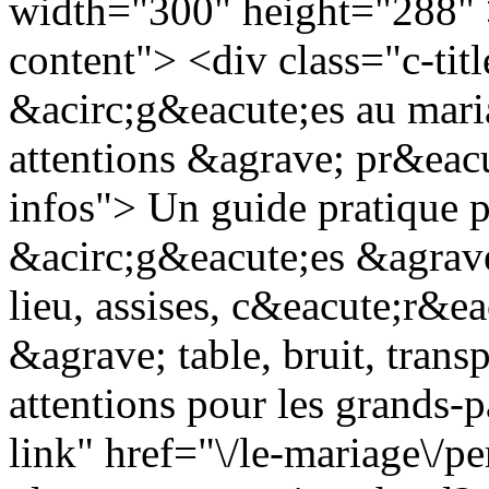
width="300" height="288" >
content"> <div class="c-tit
&acirc;g&eacute;es au maria
attentions &agrave; pr&eacu
infos"> Un guide pratique p
&acirc;g&eacute;es &agrave
lieu, assises, c&eacute;r&e
&agrave; table, bruit, trans
attentions pour les grands-p
link" href="\/le-mariage\/p