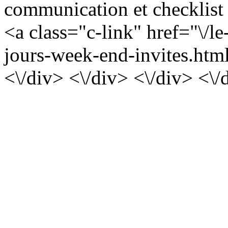
communication et checklist 
<a class="c-link" href="\/l
jours-week-end-invites.htm
<\/div> <\/div> <\/div> <\/