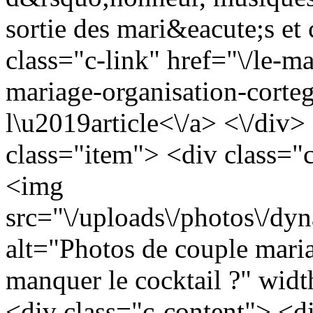
sortie des mari&eacute;s et c
class="c-link" href="\/le-m
mariage-organisation-corte
l\u2019article<\/a> <\/div>
class="item"> <div class="
<img
src="\/uploads\/photos\/d
alt="Photos de couple maria
manquer le cocktail ?" wid
<div class="c-content"> <di