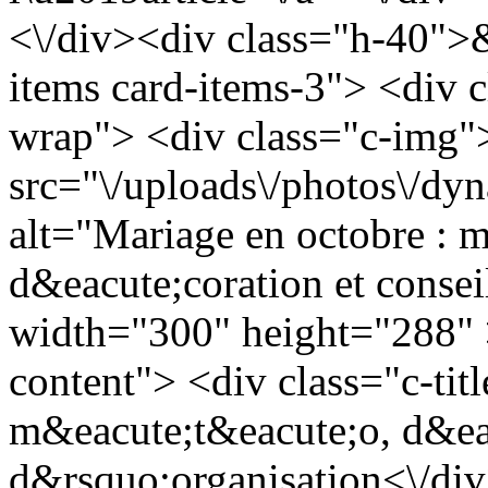
<\/div><div class="h-40">&
items card-items-3"> <div c
wrap"> <div class="c-img
src="\/uploads\/photos\/d
alt="Mariage en octobre : 
d&eacute;coration et conse
width="300" height="288" >
content"> <div class="c-tit
m&eacute;t&eacute;o, d&eac
d&rsquo;organisation<\/div