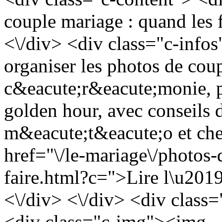
couple mariage : quand les f
<\/div> <div class="c-info
organiser les photos de coup
c&eacute;r&eacute;monie, pe
golden hour, avec conseils 
m&eacute;t&eacute;o et chec
href="\/le-mariage\/photos
faire.html?c=">Lire l\u2019
<\/div> <\/div> <div class
<div class="c-img"><img