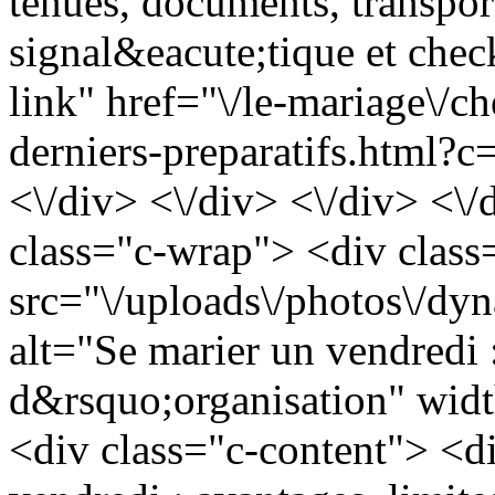
tenues, documents, transpo
signal&eacute;tique et check
link" href="\/le-mariage\/c
derniers-preparatifs.html?c
<\/div> <\/div> <\/div> <\/
class="c-wrap"> <div clas
src="\/uploads\/photos\/d
alt="Se marier un vendredi :
d&rsquo;organisation" wid
<div class="c-content"> <di