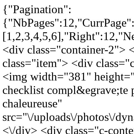
{"Pagination":
{"NbPages":12,"CurrPage":"
[1,2,3,4,5,6],"Right":12,"N
<div class="container-2"> 
class="item"> <div class="
<img width="381" height="2
checklist compl&egrave;te 
chaleureuse"
src="\/uploads\/photos\/d
<\/div> <div class="c-conte