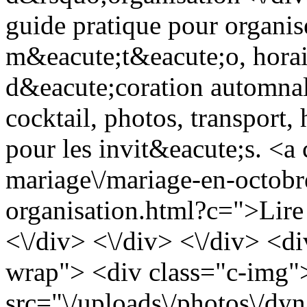
guide pratique pour organis
m&eacute;t&eacute;o, horai
d&eacute;coration automnale
cocktail, photos, transport
pour les invit&eacute;s. <a 
mariage\/mariage-en-octobr
organisation.html?c=">Lire 
<\/div> <\/div> <\/div> <di
wrap"> <div class="c-img
src="\/uploads\/photos\/d