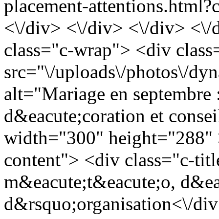
placement-attentions.html?c
<\/div> <\/div> <\/div> <\/
class="c-wrap"> <div clas
src="\/uploads\/photos\/d
alt="Mariage en septembre 
d&eacute;coration et conse
width="300" height="288" >
content"> <div class="c-tit
m&eacute;t&eacute;o, d&eac
d&rsquo;organisation<\/di