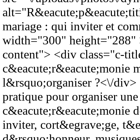
alt="R&eacute;p&eacute;ti
mariage : qui inviter et co
width="300" height="288" >
content"> <div class="c-ti
c&eacute;r&eacute;monie ma
l&rsquo;organiser ?<\/div>
pratique pour organiser une
c&eacute;r&eacute;monie d
inviter, cort&egrave;ge, t&
d&rsquo;honneur, musiques, 