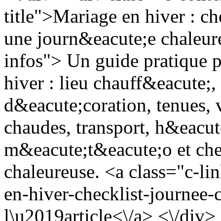
title">Mariage en hiver : c
une journ&eacute;e chaleur
infos"> Un guide pratique 
hiver : lieu chauff&eacute;,
d&eacute;coration, tenues, v
chaudes, transport, h&eacu
m&eacute;t&eacute;o et che
chaleureuse. <a class="c-li
en-hiver-checklist-journee
l\u2019article<\/a> <\/div>