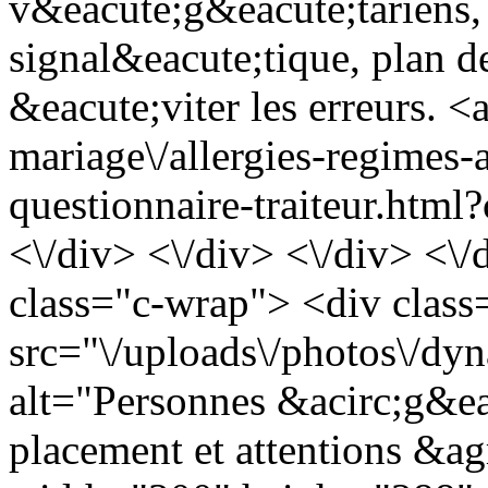
v&eacute;g&eacute;tariens, al
signal&eacute;tique, plan de
&eacute;viter les erreurs. <a
mariage\/allergies-regimes-
questionnaire-traiteur.html
<\/div> <\/div> <\/div> <\/
class="c-wrap"> <div clas
src="\/uploads\/photos\/d
alt="Personnes &acirc;g&eac
placement et attentions &ag